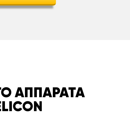
О АППАРАТА
ELICON